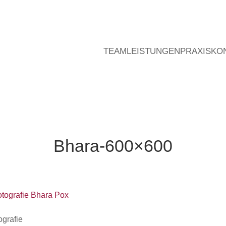
TEAM
LEISTUNGEN
PRAXIS
KO
Bhara-600×600
ografie