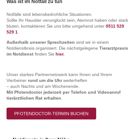
Was ist im Notfall zu tun
Notfälle sind lebensbedrohliche Situationen.
Sollte Ihr Haustier verunglückt sein,
Atemnot haben
oder stark
bluten, kontaktieren Sie uns bitte umgehend unter
0511 529
529 1
.
Außerhalb unserer Sprechzeiten
sind wir in einem
Notdienstkreis organisiert. Die nächstgelegene
Tierarztpraxis
im Notdienst
finden Sie
hier
.
Unser starkes Partnernetzwerk kann Ihnen und Ihrem
Vierbeiner
rund um die Uhr
weiterhelfen
– auch Nachts und am Wochenende.
Mit Pfotendoctor jederzeit per Telefon und Videoanruf
tierärztlichen Rat erhalten
.
PFOTENDOCTOR-TERMIN BUCHEN