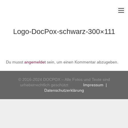
Logo-DocPox-schwarz-300×111
Du musst
angemeldet
sein, um einen Kommentar abzugeben.
© 2016-2024 DOCPOX – Alle Fotos und Texte sind
urheberrechtlich geschützt
Impressum
|
Datenschutzerklärung